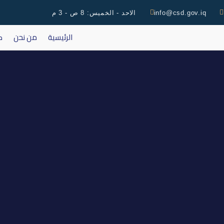
info@csd.gov.iq
الاحد - الخميس: 8 ص - 3 م
الرئيسية
من نحن
ك
إجتماع ا