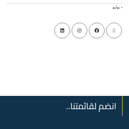
« يوليو
انضم لقائمتنا..