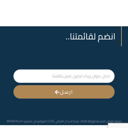
انضم لقائمتنا..
ارسل
جميع حقوق النشر محفوظة 2026، مركز الايداع العراقي CSD | الموقع من تصميم
MISBARcom