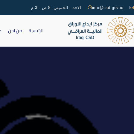
info@csd.gov.iq
الاحد - الخميس: 8 ص - 3 م
الرئيسية
من نحن
ك
إفصاح – قدمت شركة الامين ل