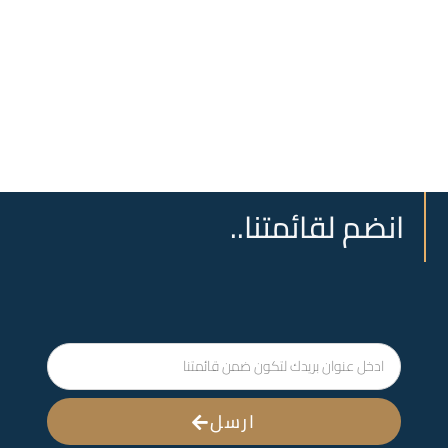
انضم لقائمتنا..
ارسل