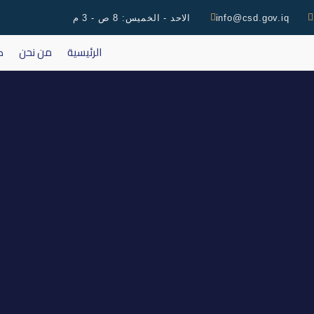
info@csd.gov.iq
الاحد - الخميس: 8 ص - 3 م
الرئيسية
من نحن
ك
اجتم