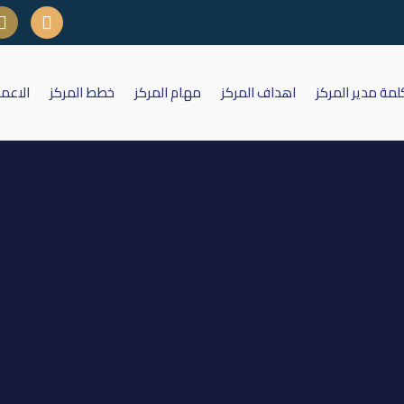
لمة مدير المركز
اهداف المركز
مهام المركز
خطط المركز
الاعم
يئة العامة لشركة الصنائع الكيمياوي