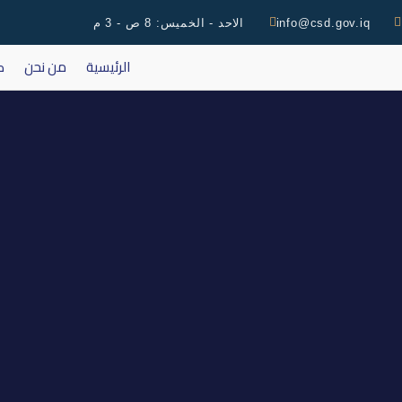
info@csd.gov.iq
الاحد - الخميس: 8 ص - 3 م
الرئيسية
من نحن
ك
اجتماع الهيئة العامة لشركة ال