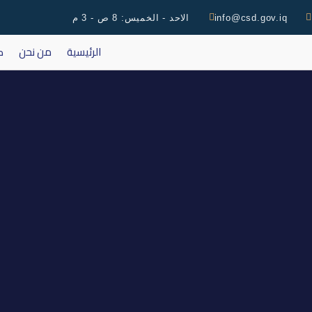
info@csd.gov.iq
الاحد - الخميس: 8 ص - 3 م
الرئيسية
من نحن
ك
اجتماع الهيئة العامة