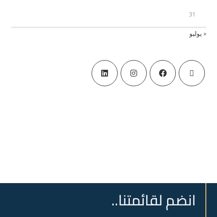
31
« يوليو
انضم لقائمتنا..