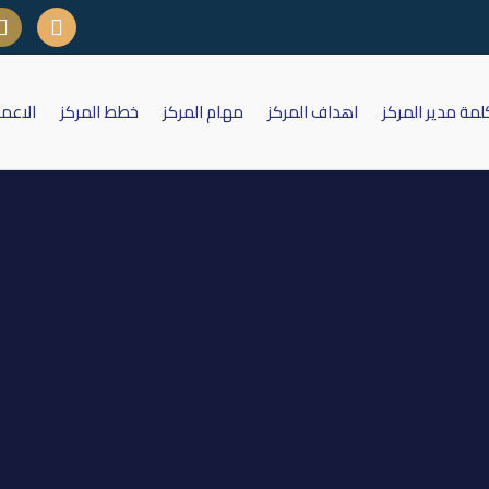
لمة مدير المركز
اهداف المركز
مهام المركز
خطط المركز
الاعم
يئة العامة لشركة بغداد لصناعة موا