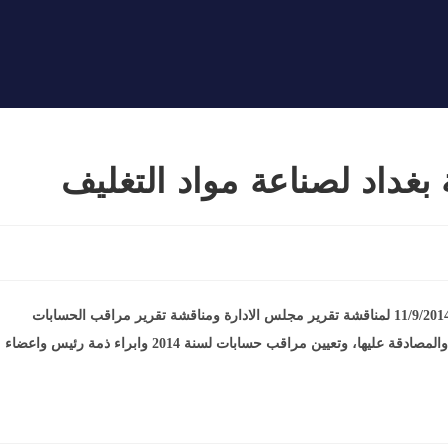
 بغداد لصناعة مواد التغليف
سيعقد اجتماع الهيئة العامة لشركة بغداد لصناعة مواد التغليف في 11/9/2014 لمناقشة تقرير مجلس الادارة ومناقشة تقرير مراقب الحسابات
والحسابات الختامية للشركة للسنة المالية المنتهية في 31/12/2013 والمصادقة عليها، وتعيين مراقب حسابات لسنة 2014 وابراء ذمة رئيس واعضاء