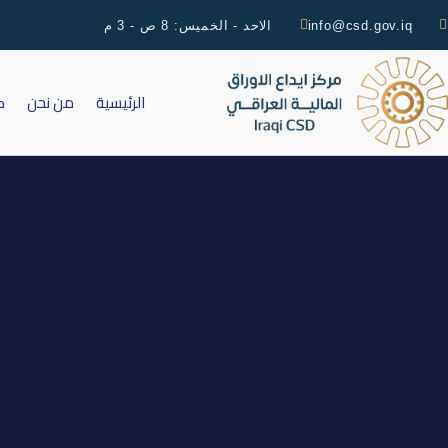
info@csd.gov.iq
الاحد - الخميس: 8 ص - 3 م
الرئيسية
من نحن
ك
اجتماع اله