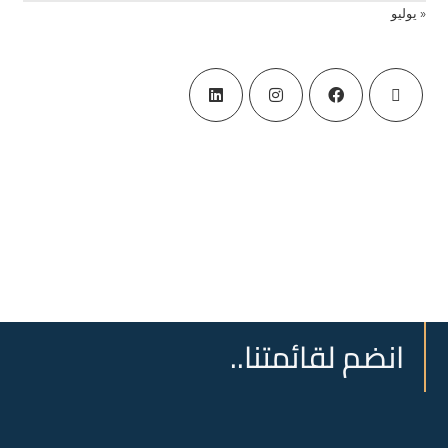
« يوليو
انضم لقائمتنا..