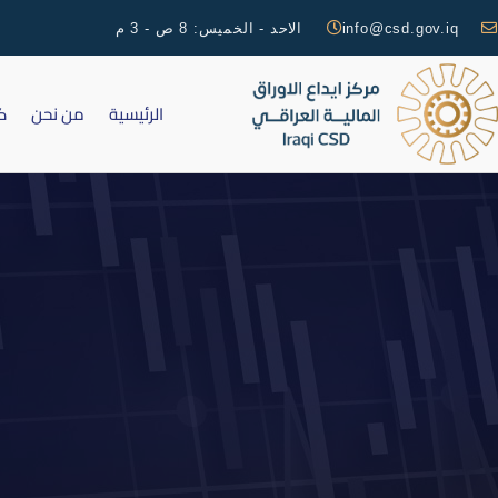
info@csd.gov.iq
الاحد - الخميس: 8 ص - 3 م
الرئيسية
من نحن
ك
اجتماع الهي