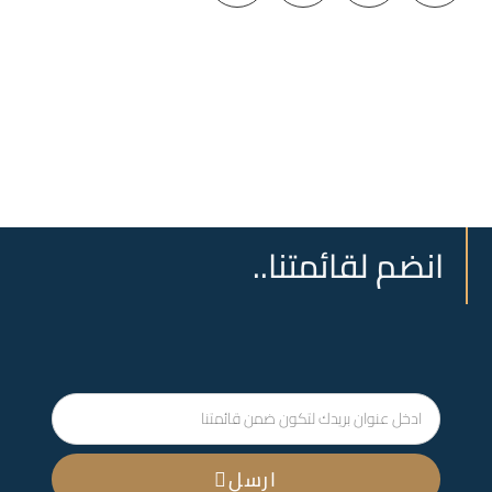
انضم لقائمتنا..
ارسل