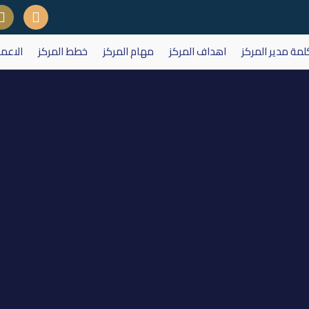
لمة مدير المركز
اهداف المركز
مهام المركز
خطط المركز
الاعم
لهيئة العامة لمصرف دار السلام لل