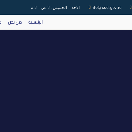
info@csd.gov.iq
الاحد - الخميس: 8 ص - 3 م
الرئيسية
من نحن
ك
اجتماع ا