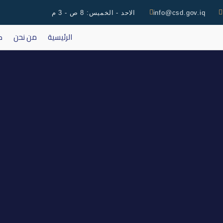
info@csd.gov.iq
الاحد - الخميس: 8 ص - 3 م
الرئيسية
من نحن
ك
اخر جلس