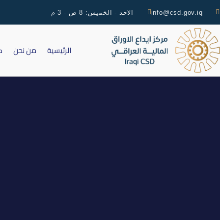
info@csd.gov.iq
الاحد - الخميس: 8 ص - 3 م
الرئيسية
من نحن
ك
اخر جلسة تداو