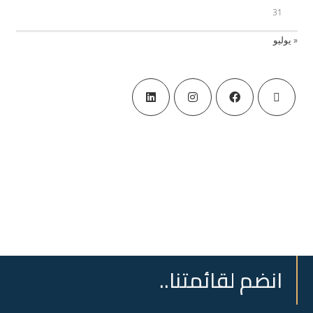
31
« يوليو
انضم لقائمتنا..