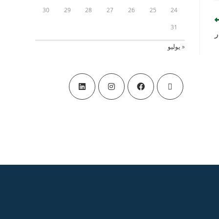
30
29
28
27
26
25
24
31
ر
« يوليو