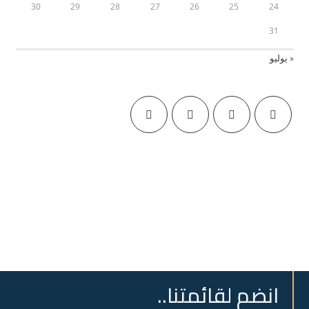
30
29
28
27
26
25
24
31
« يوليو
انضم لقائمتنا..