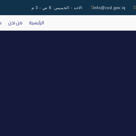
info@csd.gov.iq
الاحد - الخميس: 8 ص - 3 م
الرئيسية
من نحن
ك
اطلاق ال