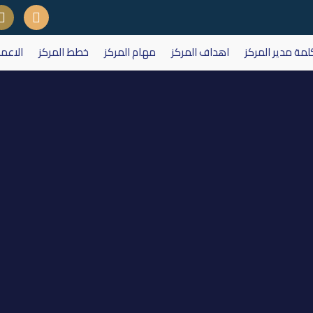
لمة مدير المركز
اهداف المركز
مهام المركز
خطط المركز
الاعم
تداول على اسهم شركة البادية للنق