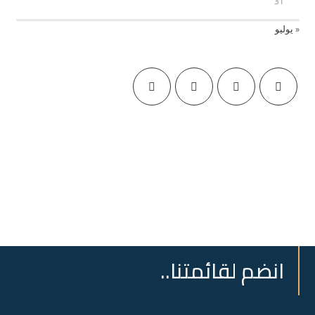
31
« يوليو
انضم لقائمتنا..