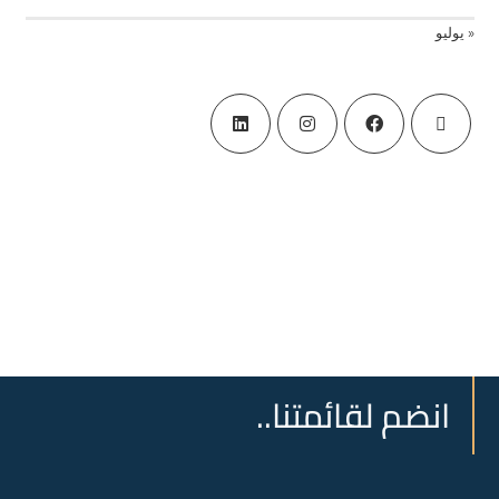
« يوليو
انضم لقائمتنا..