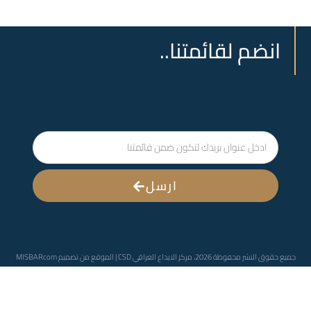
انضم لقائمتنا..
ارسل
جميع حقوق النشر محفوظة 2026، مركز الايداع العراقي CSD | الموقع من تصميم
MISBARcom