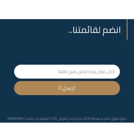
انضم لقائمتنا..
ارسل
جميع حقوق النشر محفوظة 2026، مركز الايداع العراقي CSD | الموقع من تصميم
MISBARcom