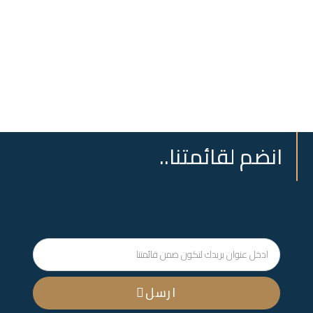
انضم لقائمتنا..
ارسل