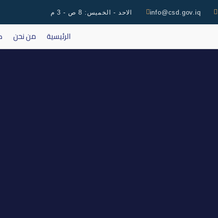
info@csd.gov.iq
الاحد - الخميس: 8 ص - 3 م
الرئيسية
من نحن
ك
اعادة