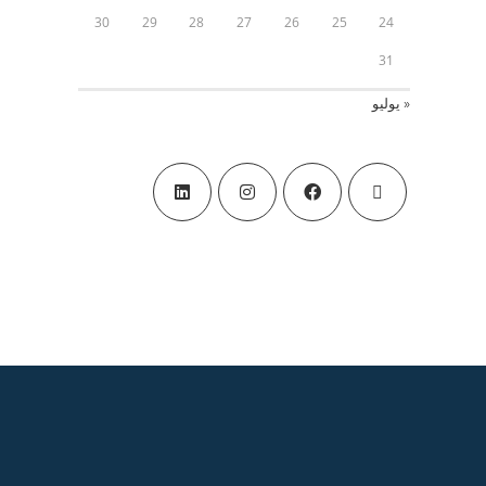
30
29
28
27
26
25
24
31
« يوليو