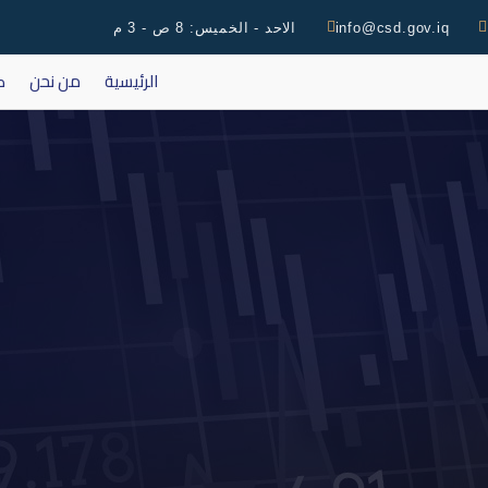
info@csd.gov.iq
الاحد - الخميس: 8 ص - 3 م
الرئيسية
من نحن
ك
اعادة التداول على ا