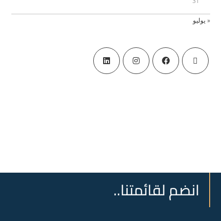
31
« يوليو
انضم لقائمتنا..