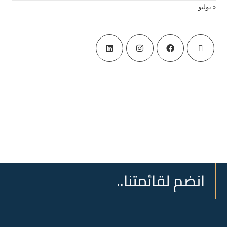
« يوليو
انضم لقائمتنا..