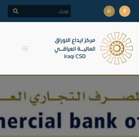
اعلان – تدعو شركة المصرف
التجاري العراقي مساهميها عن
توزيع الارباح لعام 2018