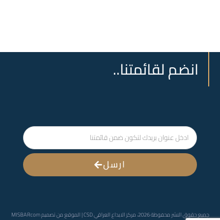
انضم لقائمتنا..
ارسل
جميع حقوق النشر محفوظة 2026، مركز الايداع العراقي CSD | الموقع من تصميم
MISBARcom