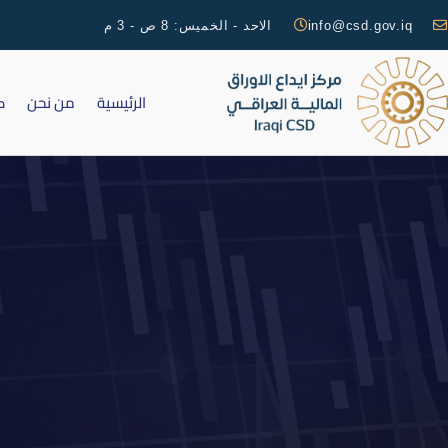
info@csd.gov.iq
الاحد - الخميس: 8 ص - 3 م
الرئيسية
من نحن
ك
افصاح – كتاب السوق استبع