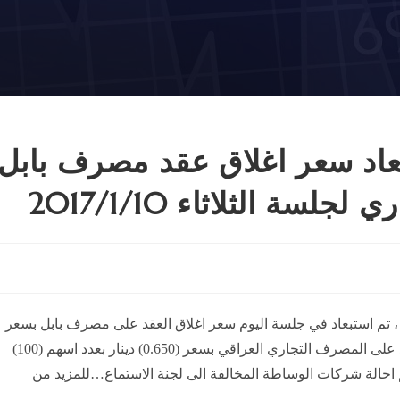
عاد سعر اغلاق عقد مصرف بابل
ة الثلاثاء 2017/1/10
نفيذا لقرار مجلس المحافظين المرقم م م /5 في 9/1/2017 ، تم استبعاد في جلسة اليوم سعر اغلاق العقد على مصرف بابل بسعر
(0.450) دينار وبعدد اسهم (500) الف سهم وسعر اغلاق العقد على المصرف التجاري العراقي بسعر (0.650) دينار بعدد اسهم (100)
الفتهما تعليمات التداول الالكتروني (8/أ) . وتم احالة شركات الوساطة المخالفة الى لجنة الاستماع…للمزيد من