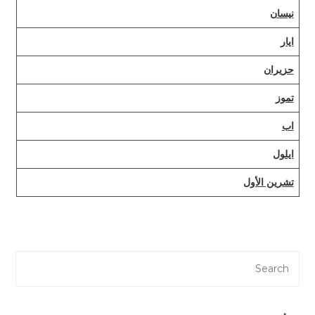
نيسان
ايار
حزيران
تموز
اب
ايلول
تشرين الأول