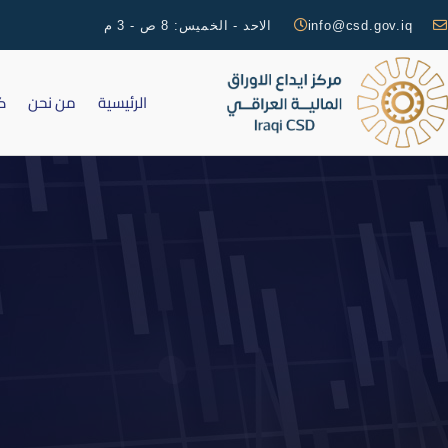
info@csd.gov.iq
الاحد - الخميس: 8 ص - 3 م
الرئيسية
من نحن
ك
ال