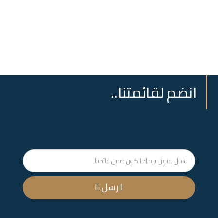
انضم لقائمتنا..
ارسل