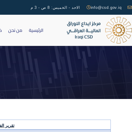
info@csd.gov.iq
الاحد - الخميس: 8 ص - 3 م
الرئيسية
من نحن
ك
تقرير الفص