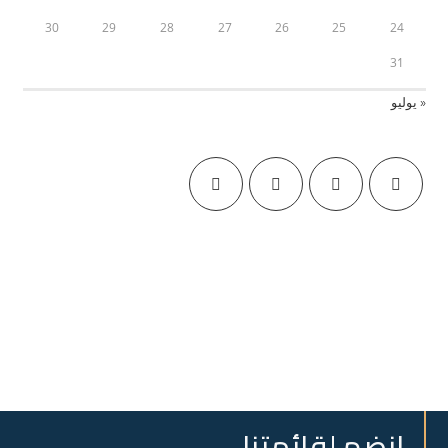
30
29
28
27
26
25
24
31
« يوليو
انضم لقائمتنا..