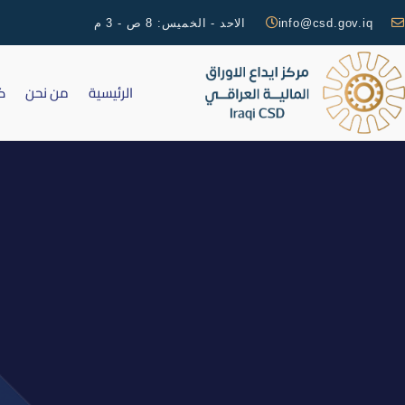
info@csd.gov.iq
الاحد - الخميس: 8 ص - 3 م
الرئيسية
من نحن
ك
التقرير اليومي لتداولات سوق