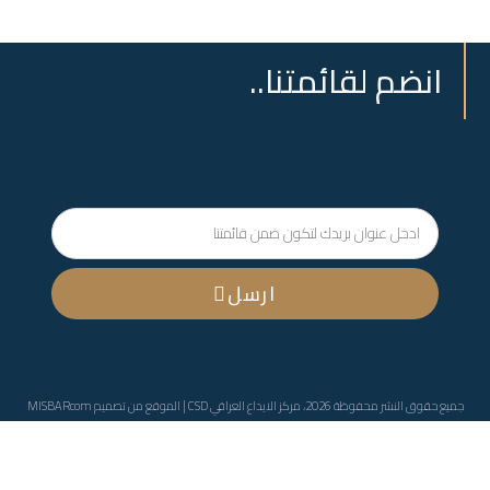
انضم لقائمتنا..
ارسل
جميع حقوق النشر محفوظة 2026، مركز الايداع العراقي CSD | الموقع من تصميم
MISBARcom