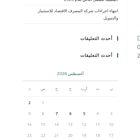
انتهاء اجراءات شركة المصرف الاقتصاد للاستثمار
والتمويل
أحدث التعليقات
ق للأوراق المالية يوم 07
أحدث التعليقات
أغسطس 2026
ن
ث
أرب
خ
ج
س
د
2
1
9
8
7
6
5
4
3
16
15
14
13
12
11
10
23
22
21
20
19
18
17