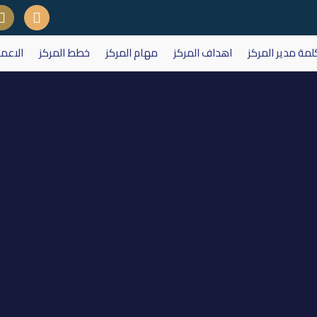
لمة مدير المركز
اهداف المركز
مهام المركز
خطط المركز
الاعم
سوق العراق للأوراق المالية يوم 06 نيسان 2