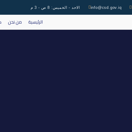
info@csd.gov.iq
الاحد - الخميس: 8 ص - 3 م
الرئيسية
من نحن
ك
التقرير اليومي لتداولات 