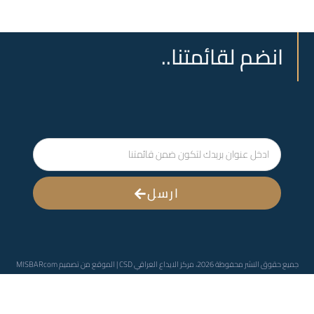
انضم لقائمتنا..
ارسل
جميع حقوق النشر محفوظة 2026، مركز الايداع العراقي CSD | الموقع من تصميم
MISBARcom