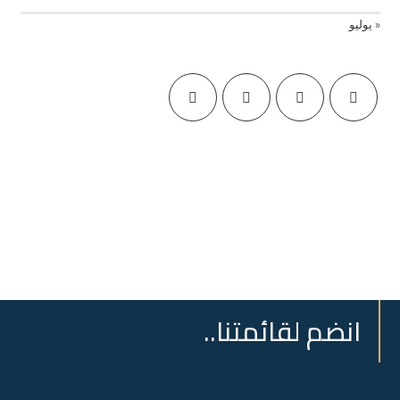
« يوليو
انضم لقائمتنا..