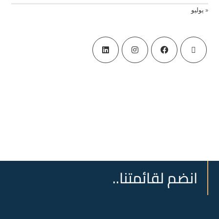
« يوليو
انضم لقائمتنا..