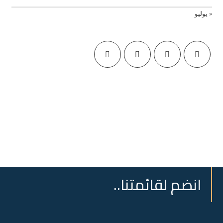
« يوليو
انضم لقائمتنا..