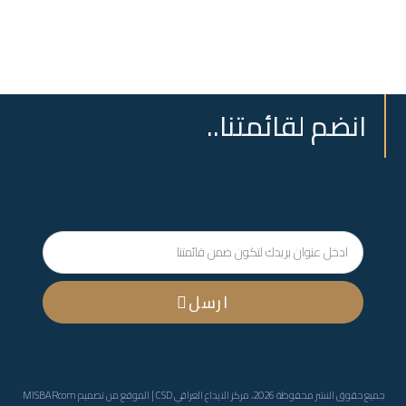
انضم لقائمتنا..
ارسل
جميع حقوق النشر محفوظة 2026، مركز الايداع العراقي CSD | الموقع من تصميم
MISBARcom