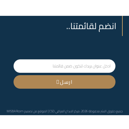
انضم لقائمتنا..
ارسل
جميع حقوق النشر محفوظة 2026، مركز الايداع العراقي CSD | الموقع من تصميم
MISBARcom