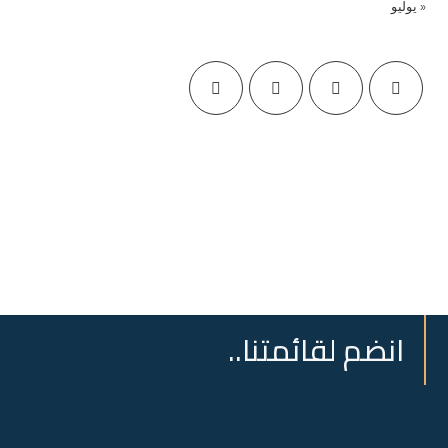
« يوليو
انضم لقائمتنا..