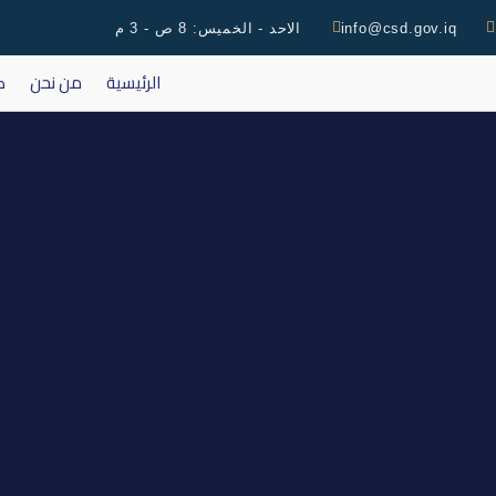
info@csd.gov.iq
الاحد - الخميس: 8 ص - 3 م
الرئيسية
من نحن
ك
التقرير اليومي لتداو