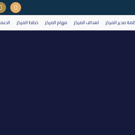
لمة مدير المركز
اهداف المركز
مهام المركز
خطط المركز
الاعم
لات سوق العراق للأوراق المالية 13 ايلول 7