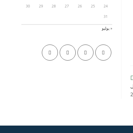
30
29
28
27
26
25
24
31
« يوليو
مالية 14 ايلول