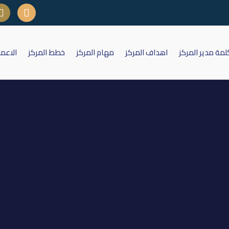
لمة مدير المركز
اهداف المركز
مهام المركز
خطط المركز
الاعم
العراق للأوراق المالية 14 تشرين الثاني 2019