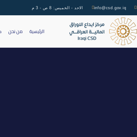
info@csd.gov.iq
الاحد - الخميس: 8 ص - 3 م
الرئيسية
من نحن
ك
التقرير اليومي لتداولات سوق 