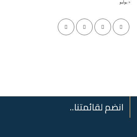
« يوليو
انضم لقائمتنا..